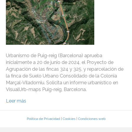
Urbanismo de Puig-reig (Barcelona) aprueba
inicialmente a 20 de junio de 2024, el Proyecto de
Agrupación de las fincas 324 y 325, y reparcelación de
la finca de Suelo Urbano Consolidado de la Colonia
Marçal-Viladomiu. Solicita un informe urbanístico en
VisualUrb-maps Puig-reig, Barcelona.
Leer más
Política de Privacidad
|
Cookies
|
Condiciones web