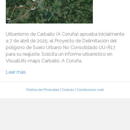
Urbanismo de Carballo (A Coruña) aprueba inicialmente
a 7 de abril de 2025, el Proyecto de Delimitación del
polígono de Suelo Urbano No Consolidado UU-R17,
para su reajuste. Solicita un informe urbanístico en
VisualUrb-maps Carballo, A Coruña.
Leer más
Política de Privacidad
|
Cookies
|
Condiciones web