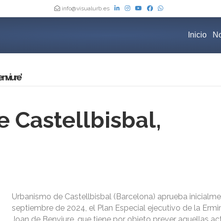
info@visualurb.es
Inicio
No
nviure’
 Castellbisbal,
Urbanismo de Castellbisbal (Barcelona) aprueba inicialme
septiembre de 2024, el Plan Especial ejecutivo de la Ermi
Joan de Benviure, que tiene por objeto prever aquellas a