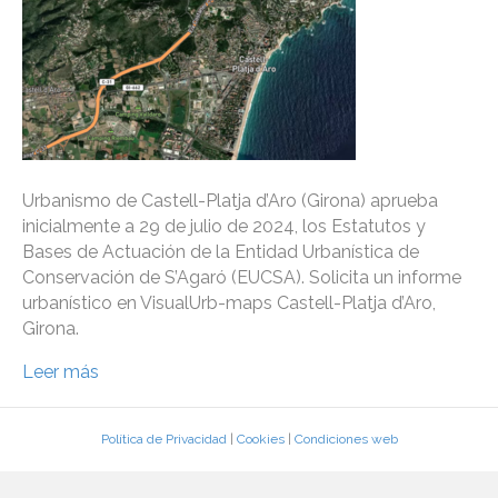
Urbanismo de Castell-Platja d’Aro (Girona) aprueba
inicialmente a 29 de julio de 2024, los Estatutos y
Bases de Actuación de la Entidad Urbanística de
Conservación de S’Agaró (EUCSA). Solicita un informe
urbanístico en VisualUrb-maps Castell-Platja d’Aro,
Girona.
Leer más
Política de Privacidad
|
Cookies
|
Condiciones web