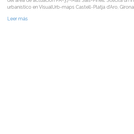
del área de actuación PA-37-Mas Sais-Pinell. Solicita un 
urbanístico en VisualUrb-maps Castell-Platja d’Aro, Girona
Leer más