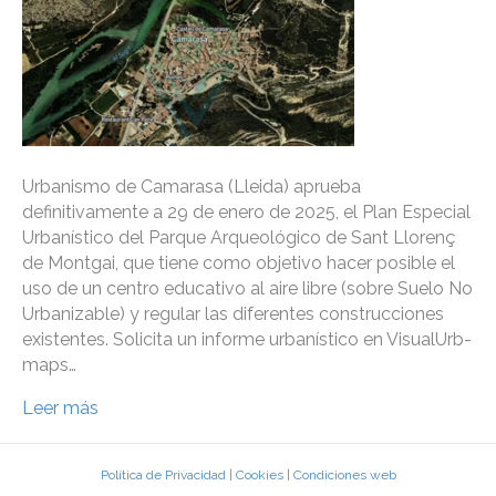
Urbanismo de Camarasa (Lleida) aprueba
definitivamente a 29 de enero de 2025, el Plan Especial
Urbanístico del Parque Arqueológico de Sant Llorenç
de Montgai, que tiene como objetivo hacer posible el
uso de un centro educativo al aire libre (sobre Suelo No
Urbanizable) y regular las diferentes construcciones
existentes. Solicita un informe urbanístico en VisualUrb-
maps…
Leer más
Política de Privacidad
|
Cookies
|
Condiciones web