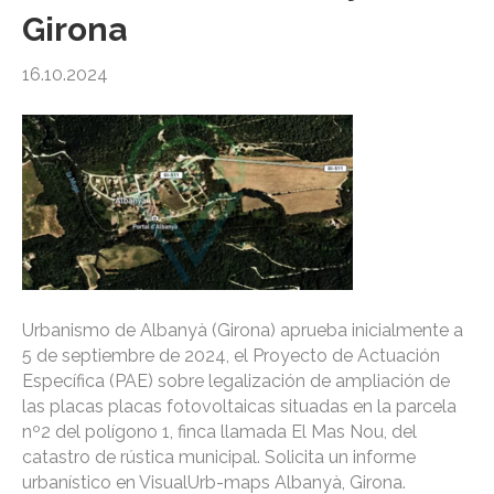
Girona
16.10.2024
Urbanismo de Albanyà (Girona) aprueba inicialmente a
5 de septiembre de 2024, el Proyecto de Actuación
Específica (PAE) sobre legalización de ampliación de
las placas placas fotovoltaicas situadas en la parcela
nº2 del polígono 1, finca llamada El Mas Nou, del
catastro de rústica municipal. Solicita un informe
urbanístico en VisualUrb-maps Albanyà, Girona.