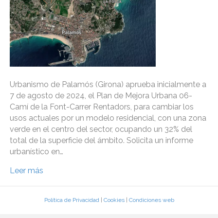
Urbanismo de Palamós (Girona) aprueba inicialmente a
7 de agosto de 2024, el Plan de Mejora Urbana 06-
Camí de la Font-Carrer Rentadors, para cambiar los
usos actuales por un modelo residencial, con una zona
verde en el centro del sector, ocupando un 32% del
total de la superficie del ámbito. Solicita un informe
urbanístico en…
Leer más
Política de Privacidad
|
Cookies
|
Condiciones web