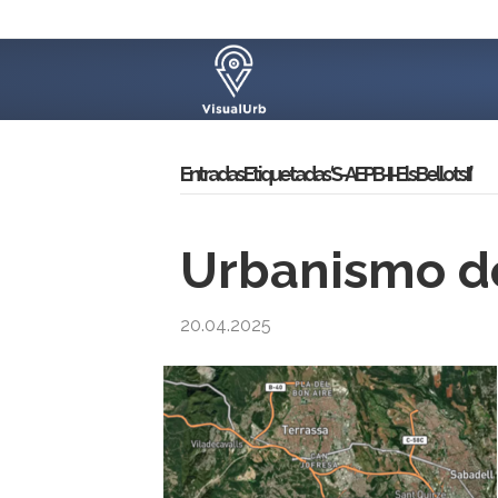
Entradas Etiquetadas ‘S-AEPB-II-Els Bellots II’
Urbanismo de
20.04.2025