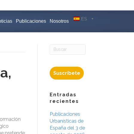
ES
ticias
Publicaciones
Nosotros
a,
Suscríbete
Entradas
recientes
Publicaciones
formación
Urbanísticas de
égico
España del 3 de
ue pretende