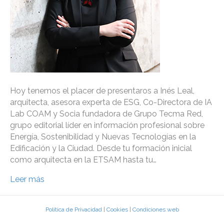
Hoy tenemos el placer de presentaros a Inés Leal,
arquitecta, asesora experta de ESG, Co-Directora de IA
Lab COAM y Socia fundadora de Grupo Tecma Red,
grupo editorial líder en información profesional sobre
Energía, Sostenibilidad y Nuevas Tecnologías en la
Edificación y la Ciudad. Desde tu formación inicial
como arquitecta en la ETSAM hasta tu…
Leer más
Política de Privacidad
|
Cookies
|
Condiciones web