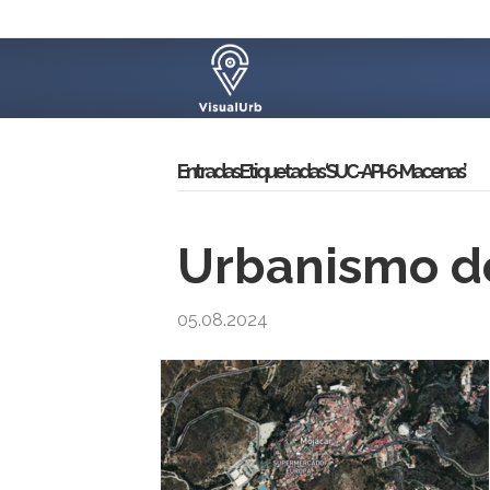
Entradas Etiquetadas ‘SUC-API-6-Macenas’
Urbanismo de
05.08.2024