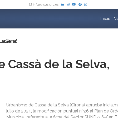
info@visualurb.es
Inicio
No
s Sierras’
 Cassà de la Selva,
Urbanismo de Cassà de la Selva (Girona) aprueba inicialm
julio de 2024, la modificación puntual nº26 al Plan de Or
Municipal, referente a la ficha del Sector SUND-2.6-Can 