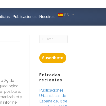
ES
ticias
Publicaciones
Nosotros
Suscríbete
Entradas
recientes
 a 29 de
rqueológico
Publicaciones
r posible el
Urbanísticas de
rbanizable) y
España del 3 de
un informe