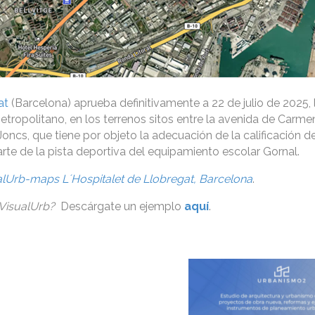
at
(Barcelona) aprueba definitivamente a 22 de julio de 2025, 
etropolitano, en los terrenos sitos entre la avenida de Car
Joncs, que tiene por objeto la adecuación de la calificación d
te de la pista deportiva del equipamiento escolar Gornal.
alUrb-maps L´Hospitalet de Llobregat, Barcelona
.
 VisualUrb?
Descárgate un ejemplo
aquí
.