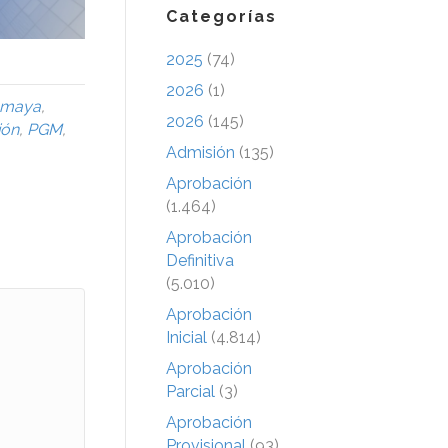
Categorías
2025
(74)
2026
(1)
Amaya
,
2026
(145)
ión
,
PGM
,
Admisión
(135)
Aprobación
(1.464)
Aprobación
Definitiva
(5.010)
Aprobación
Inicial
(4.814)
Aprobación
Parcial
(3)
Aprobación
Provisional
(93)