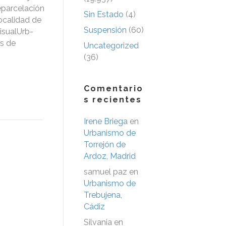
eparcelación
Sin Estado
(4)
ocalidad de
Suspensión
(60)
VisualUrb-
ás de
Uncategorized
(36)
Comentario
s recientes
Irene Briega
en
Urbanismo de
Torrejón de
Ardoz, Madrid
samuel paz
en
Urbanismo de
Trebujena,
Cádiz
Silvania
en