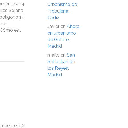
vamente a 14
Urbanismo de
lles Solana
Trebujena,
 (polígono 14
Cádiz
rme
Javier
en
Ahora
 ¿Cómo es…
en urbanismo
de Getafe,
Madrid
maite
en
San
Sebastián de
los Reyes,
Madrid
vamente a 21