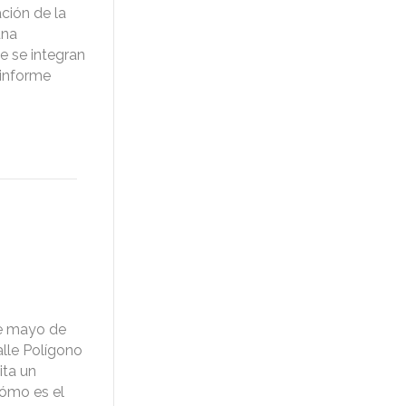
ción de la
una
e se integran
 informe
de mayo de
alle Polígono
ita un
Cómo es el