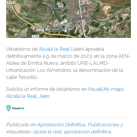
Urbanismo de
Alcalá la Real
(Jaén) aprueba
definitivamente a 9 de marzo de 2023, en la zona AEN-
Aldea de Ermita Nueva, ámbito URB-LALMD-
Urbanización Los Almendros, la denominación de la
calle Tesorillo.
Solicita un informe de urbanismo en
VisualUrb-maps
Alcalá la Real, Jaén
.
Publicado en
Aprobación Definitiva
,
Publicaciones
y
etiquetado:
alcalá la real
,
aprobación definitiva
,