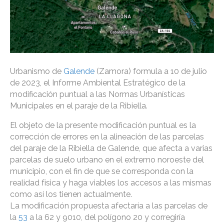
Urbanismo de
Galende
(Zamora) formula a 10 de julio
de 2023, el Informe Ambiental Estratégico de la
modificación puntual a las Normas Urbanísticas
Municipales en el paraje de la Ribiella.
El objeto de la presente modificación puntual es la
corrección de errores en la alineación de las parcelas
del paraje de la Ribiella de Galende, que afecta a varias
parcelas de suelo urbano en el extremo noroeste del
municipio, con el fin de que se corresponda con la
realidad física y haga viables los accesos a las mismas
como así los tienen actualmente.
La modificación propuesta afectaría a las parcelas de
la
53
a la 62 y 9010, del polígono 20 y corregiría