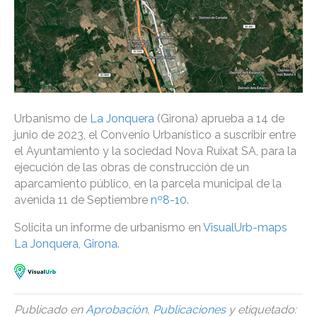
Urbanismo de
La Jonquera
(Girona) aprueba a 14 de
junio de 2023, el Convenio Urbanístico a suscribir entre
el Ayuntamiento y la sociedad Nova Ruixat SA, para la
ejecución de las obras de construcción de un
aparcamiento público, en la parcela municipal de la
avenida 11 de Septiembre
nº8-10
.
Solicita un informe de urbanismo en
VisualUrb-maps
La Jonquera, Girona
.
Publicado en
Aprobación
,
Publicaciones
y etiquetado: