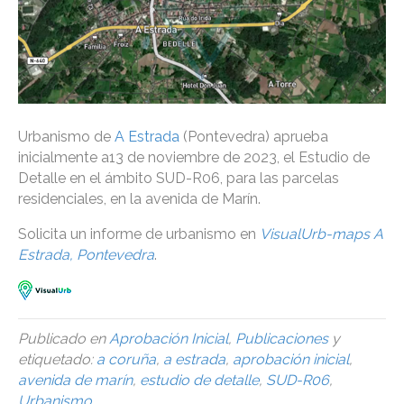
Urbanismo de
A Estrada
(Pontevedra) aprueba
inicialmente a13 de noviembre de 2023, el Estudio de
Detalle en el ámbito SUD-R06, para las parcelas
residenciales, en la avenida de Marín.
Solicita un informe de urbanismo en
VisualUrb-maps A
Estrada, Pontevedra
.
Publicado en
Aprobación Inicial
,
Publicaciones
y
etiquetado:
a coruña
,
a estrada
,
aprobación inicial
,
avenida de marín
,
estudio de detalle
,
SUD-R06
,
Urbanismo