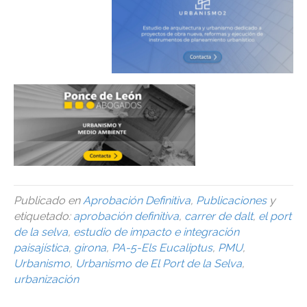
Publicado en
Aprobación Definitiva
,
Publicaciones
y
etiquetado:
aprobación definitiva
,
carrer de dalt
,
el port
de la selva
,
estudio de impacto e integración
paisajística
,
girona
,
PA-5-Els Eucaliptus
,
PMU
,
Urbanismo
,
Urbanismo de El Port de la Selva
,
urbanización