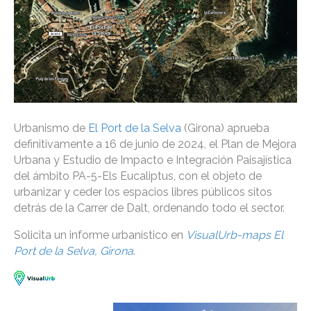
Urbanismo de
El Port de la Selva
(Girona) aprueba
definitivamente a 16 de junio de 2024, el Plan de Mejora
Urbana y Estudio de Impacto e Integración Paisajística
del ámbito PA-5-Els Eucaliptus, con el objeto de
urbanizar y ceder los espacios libres públicos sitos
detrás de la Carrer de Dalt, ordenando todo el sector.
Solicita un informe urbanístico en
VisualUrb-maps El
Port de la Selva, Girona
.