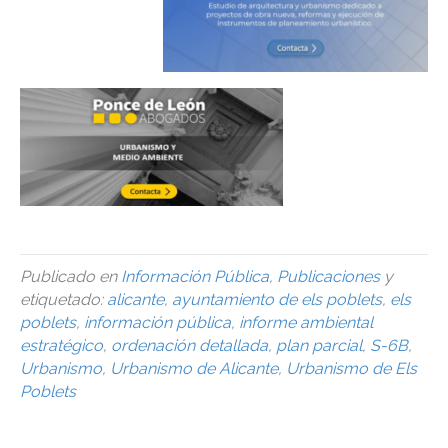
Publicado en
Información Pública
,
Publicaciones
y
etiquetado:
alicante
,
ayuntamiento de els poblets
,
els
poblets
,
información pública
,
informe ambiental
estratégico
,
ordenación detallada
,
plan parcial
,
S-6B
,
Urbanismo
,
Urbanismo de Alicante
,
Urbanismo de Els
Poblets