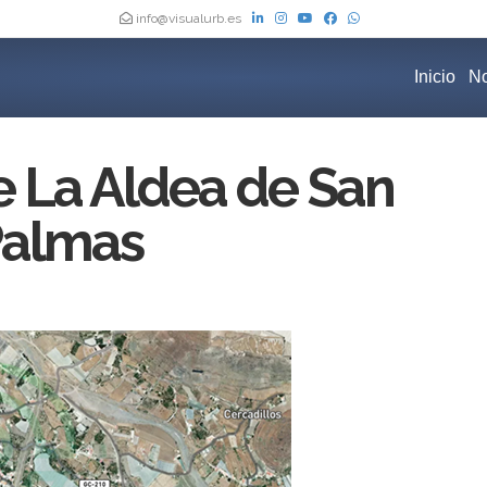
info@visualurb.es
Inicio
No
 La Aldea de San
Palmas