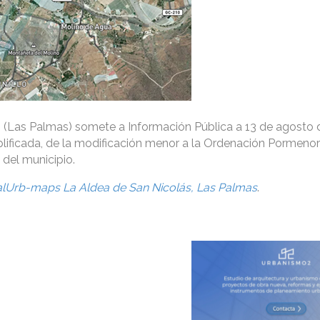
s
(Las Palmas) somete a Información Pública a 13 de agosto d
lificada, de la modificación menor a la Ordenación Pormenor
del municipio.
alUrb-maps La Aldea de San Nicolás, Las Palmas
.