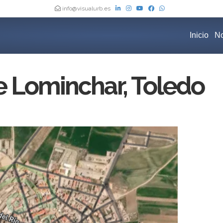
info@visualurb.es
Inicio
No
 Lominchar, Toledo