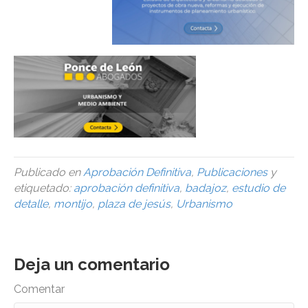
Publicado en
Aprobación Definitiva
,
Publicaciones
y
etiquetado:
aprobación definitiva
,
badajoz
,
estudio de
detalle
,
montijo
,
plaza de jesús
,
Urbanismo
Deja un comentario
Comentar