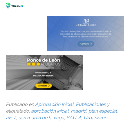
Publicado en
Aprobación Inicial
,
Publicaciones
y
etiquetado:
aprobación inicial
,
madrid
,
plan especial
,
RE-2
,
san martín de la vega
,
SAU-A
,
Urbanismo