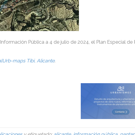
Información Pública a 4 de julio de 2024, el Plan Especial de
lUrb-maps Tibi, Alicante
.
licaciones
y etiquetado:
alicante
,
información pública
,
panta