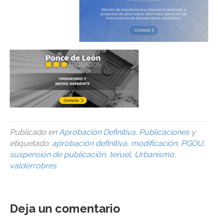
Publicado en
Aprobación Definitiva
,
Publicaciones
y
etiquetado:
aprobación definitiva
,
modificación
,
PGOU
,
suspensión de publicación
,
teruel
,
Urbanismo
,
valderrobres
Deja un comentario