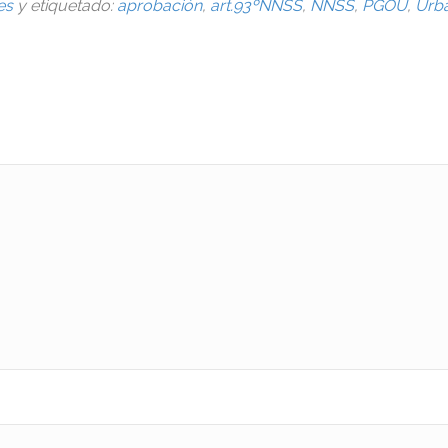
es
y etiquetado:
aprobación
,
art.93ºNNSS
,
NNSS
,
PGOU
,
Urb