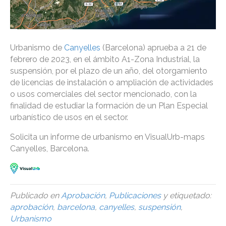
Urbanismo de
Canyelles
(Barcelona) aprueba a 21 de
febrero de 2023, en el ámbito A1-Zona Industrial, la
suspensión, por el plazo de un año, del otorgamiento
de licencias de instalación o ampliación de actividades
o usos comerciales del sector mencionado, con la
finalidad de estudiar la formación de un Plan Especial
urbanístico de usos en el sector.
Solicita un informe de urbanismo en VisualUrb-maps
Canyelles, Barcelona.
Publicado en
Aprobación
,
Publicaciones
y etiquetado:
aprobación
,
barcelona
,
canyelles
,
suspensión
,
Urbanismo