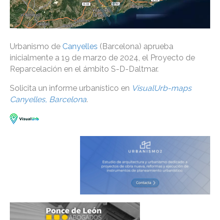
Urbanismo de
Canyelles
(Barcelona) aprueba
inicialmente a 19 de marzo de 2024, el Proyecto de
Reparcelación en el ámbito S-D-Daltmar.
Solicita un informe urbanístico en
VisualUrb-maps
Canyelles, Barcelona
.