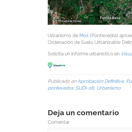
Urbanismo de
Mos
(Pontevedra) aprueb
Ordenación de Suelo Urbanizable Delim
Solicita un informe urbanístico en
Visu
Publicado en
Aprobación Definitiva
,
Pu
pontevedra
,
SUDI-06
,
Urbanismo
Deja un comentario
Comentar