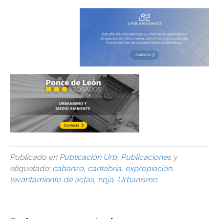
Publicado en
Publicación Urb
,
Publicaciones
y
etiquetado:
cabanzo
,
cantabria
,
expropiación
,
levantamiento de actas
,
noja
,
Urbanismo