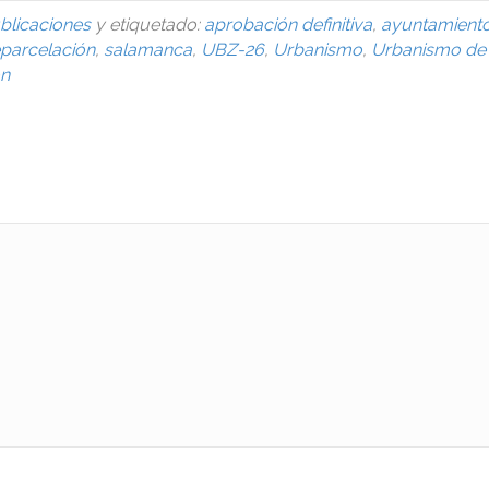
blicaciones
y etiquetado:
aprobación definitiva
,
ayuntamient
eparcelación
,
salamanca
,
UBZ-26
,
Urbanismo
,
Urbanismo de
ón