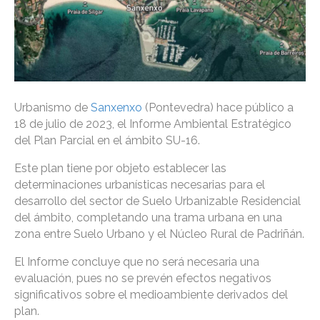
Urbanismo de
Sanxenxo
(Pontevedra) hace público a
18 de julio de 2023, el Informe Ambiental Estratégico
del Plan Parcial en el ámbito SU-16.
Este plan tiene por objeto establecer las
determinaciones urbanísticas necesarias para el
desarrollo del sector de Suelo Urbanizable Residencial
del ámbito, completando una trama urbana en una
zona entre Suelo Urbano y el Núcleo Rural de Padriñán.
El Informe concluye que no será necesaria una
evaluación, pues no se prevén efectos negativos
significativos sobre el medioambiente derivados del
plan.