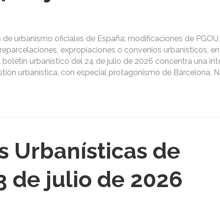
s de urbanismo oficiales de España: modificaciones de PGOU,
reparcelaciones, expropiaciones o convenios urbanísticos, ent
l boletín urbanístico del 24 de julio de 2026 concentra una in
gestión urbanística, con especial protagonismo de Barcelona, 
s Urbanísticas de
 de julio de 2026