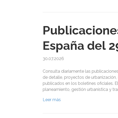
Publicacione
España del 29
30.07.2026
Consulta diariamente las publicacione
de detalle, proyectos de urbanización, 
publicados en los boletines oficiales. E
planeamiento, gestión urbanística y tr
Leer más