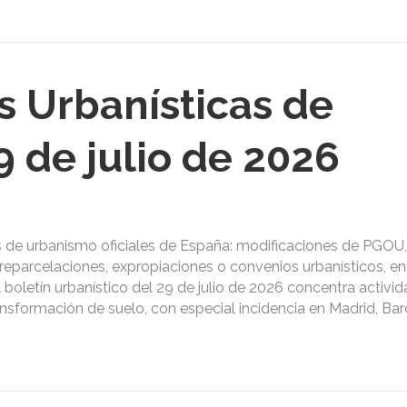
s Urbanísticas de
 de julio de 2026
s de urbanismo oficiales de España: modificaciones de PGOU,
reparcelaciones, expropiaciones o convenios urbanísticos, ent
l boletín urbanístico del 29 de julio de 2026 concentra activi
ansformación de suelo, con especial incidencia en Madrid, Bar