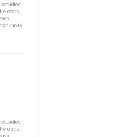
 estudios
re otros,
tensa
estacan la…
 estudios
re otros,
tensa