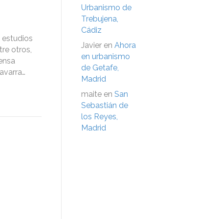
Urbanismo de
Trebujena,
Cádiz
 estudios
Javier
en
Ahora
re otros,
en urbanismo
tensa
de Getafe,
Navarra…
Madrid
maite
en
San
Sebastián de
los Reyes,
Madrid