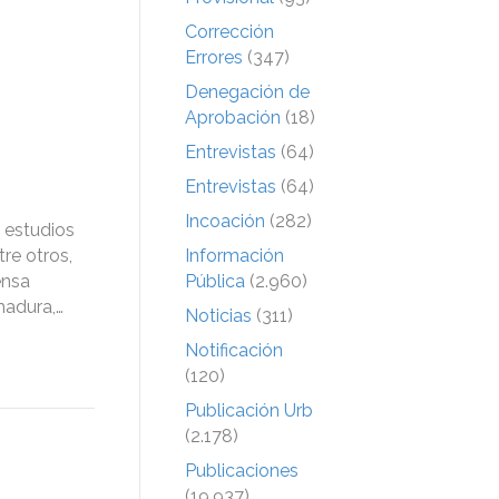
Corrección
Errores
(347)
Denegación de
Aprobación
(18)
Entrevistas
(64)
Entrevistas
(64)
Incoación
(282)
 estudios
re otros,
Información
ensa
Pública
(2.960)
madura,…
Noticias
(311)
Notificación
(120)
Publicación Urb
(2.178)
Publicaciones
(19.937)