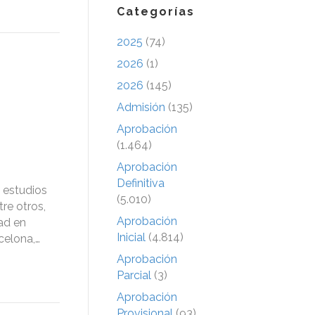
Categorías
2025
(74)
2026
(1)
2026
(145)
Admisión
(135)
Aprobación
(1.464)
Aprobación
Definitiva
 estudios
(5.010)
re otros,
Aprobación
dad en
Inicial
(4.814)
celona,…
Aprobación
Parcial
(3)
Aprobación
Provisional
(93)