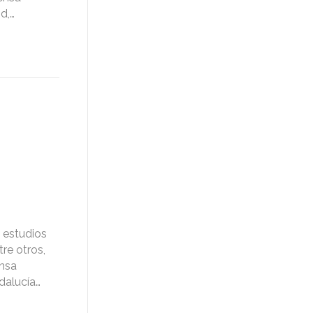
d,…
 estudios
re otros,
ensa
dalucía…